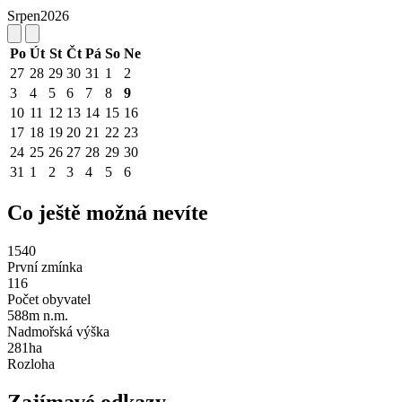
Srpen
2026
Po
Út
St
Čt
Pá
So
Ne
27
28
29
30
31
1
2
3
4
5
6
7
8
9
10
11
12
13
14
15
16
17
18
19
20
21
22
23
24
25
26
27
28
29
30
31
1
2
3
4
5
6
Co ještě možná nevíte
1540
První zmínka
116
Počet obyvatel
588m n.m.
Nadmořská výška
281ha
Rozloha
Zajímavé odkazy