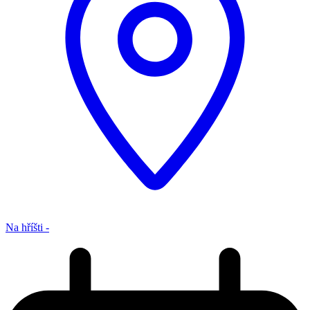
Na hříšti -