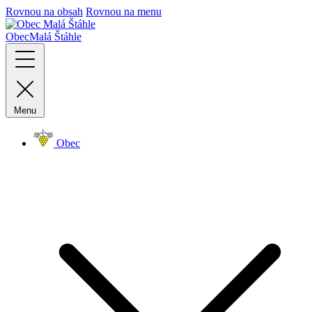
Rovnou na obsah
Rovnou na menu
Obec
Malá Štáhle
Menu
Obec