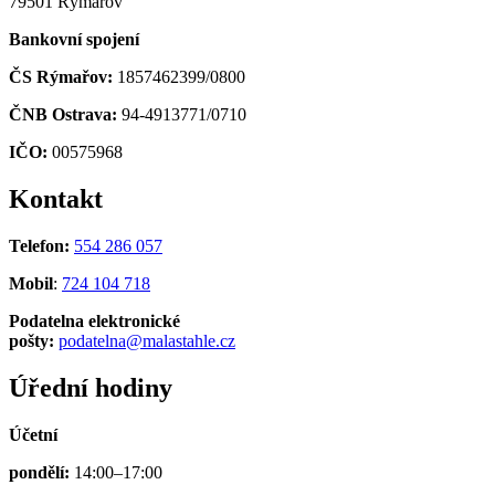
79501 Rýmařov
Bankovní spojení
ČS Rýmařov:
1857462399/0800
ČNB Ostrava:
94-4913771/0710
IČO:
00575968
Kontakt
Telefon:
554 286 057
Mobil
:
724 104 718
Podatelna elektronické
pošty:
podatelna@malastahle.cz
Úřední hodiny
Účetní
pondělí:
14:00–17:00