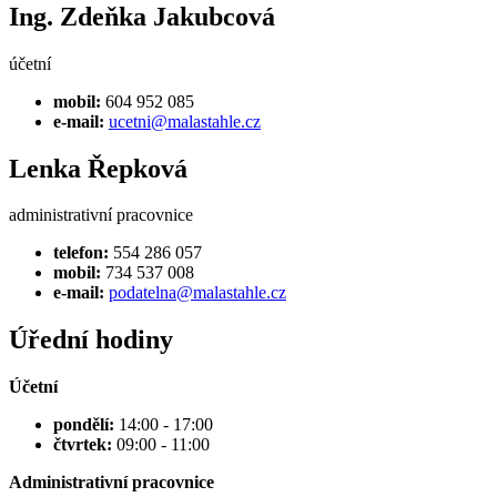
Ing. Zdeňka Jakubcová
účetní
mobil:
604 952 085
e-mail:
ucetni@malastahle.cz
Lenka Řepková
administrativní pracovnice
telefon:
554 286 057
mobil:
734 537 008
e-mail:
podatelna@malastahle.cz
Úřední hodiny
Účetní
pondělí:
14:00 - 17:00
čtvrtek:
09:00 - 11:00
Administrativní pracovnice