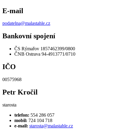
E-mail
podatelna@malastahle.cz
Bankovní spojení
ČS Rýmařov 1857462399/0800
ČNB Ostrava 94-4913771/0710
IČO
00575968
Petr Kročil
starosta
telefon:
554 286 057
mobil:
724 104 718
e-mail:
starosta@malastahle.cz