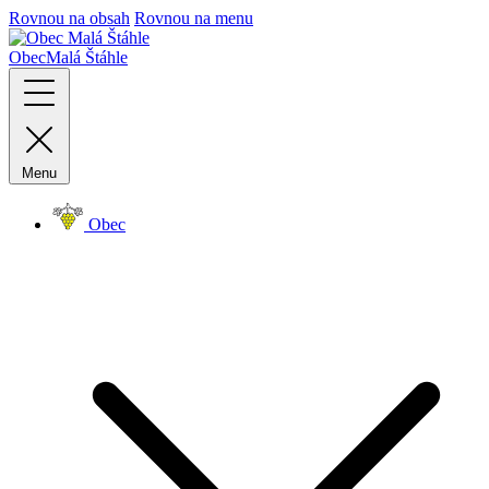
Rovnou na obsah
Rovnou na menu
Obec
Malá Štáhle
Menu
Obec