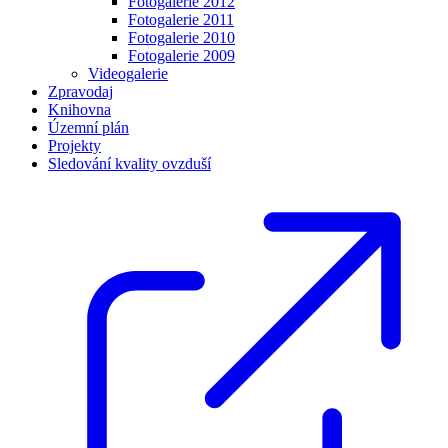
Fotogalerie 2012
Fotogalerie 2011
Fotogalerie 2010
Fotogalerie 2009
Videogalerie
Zpravodaj
Knihovna
Územní plán
Projekty
Sledování kvality ovzduší