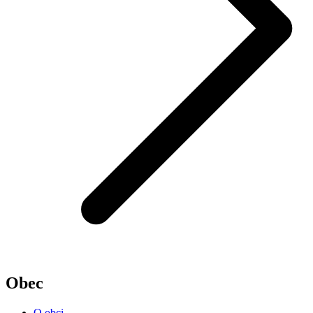
Obec
O obci