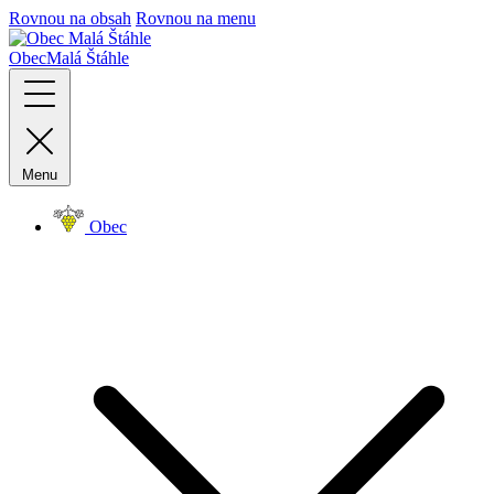
Rovnou na obsah
Rovnou na menu
Obec
Malá Štáhle
Menu
Obec