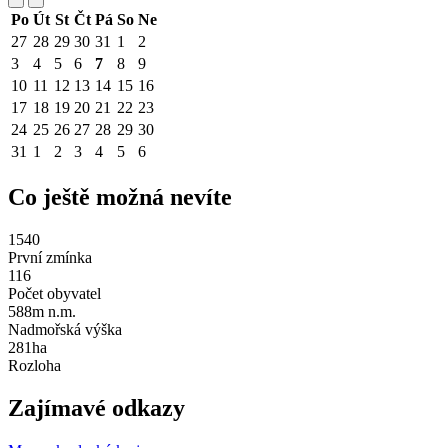
Po
Út
St
Čt
Pá
So
Ne
27
28
29
30
31
1
2
3
4
5
6
7
8
9
10
11
12
13
14
15
16
17
18
19
20
21
22
23
24
25
26
27
28
29
30
31
1
2
3
4
5
6
Co ještě možná nevíte
1540
První zmínka
116
Počet obyvatel
588m n.m.
Nadmořská výška
281ha
Rozloha
Zajímavé odkazy