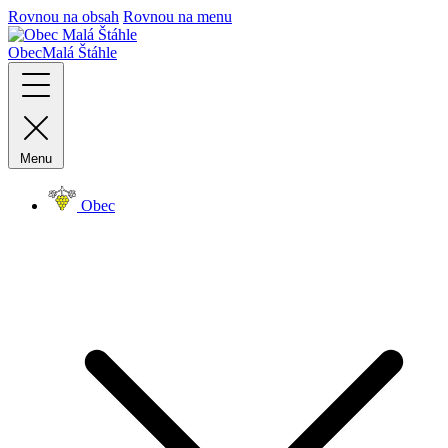
Rovnou na obsah
Rovnou na menu
Obec
Malá Štáhle
Menu
Obec