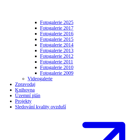
Fotogalerie 2025
Fotogalerie 2017
Fotogalerie 2016
Fotogalerie 2015
Fotogalerie 2014
Fotogalerie 2013
Fotogalerie 2012
Fotogalerie 2011
Fotogalerie 2010
Fotogalerie 2009
Videogalerie
Zpravodaj
Knihovna
Územní plán
Projekty
Sledování kvality ovzduší