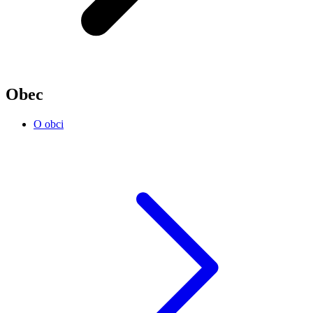
Obec
O obci