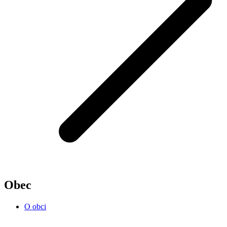
Obec
O obci