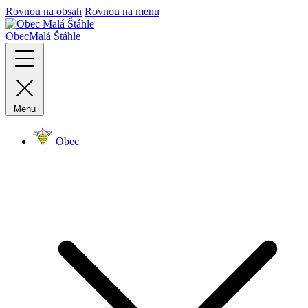
Rovnou na obsah
Rovnou na menu
Obec
Malá Štáhle
Menu
Obec