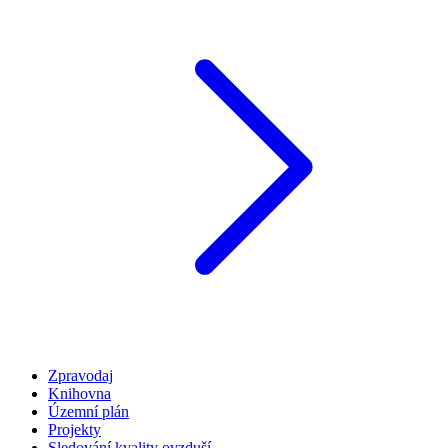
Zpravodaj
Knihovna
Územní plán
Projekty
Sledování kvality ovzduší