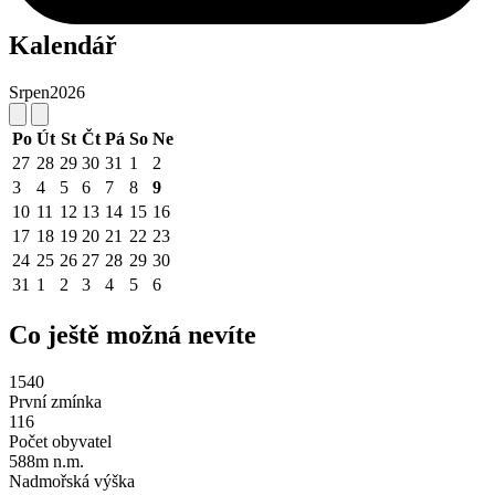
Kalendář
Srpen
2026
Po
Út
St
Čt
Pá
So
Ne
27
28
29
30
31
1
2
3
4
5
6
7
8
9
10
11
12
13
14
15
16
17
18
19
20
21
22
23
24
25
26
27
28
29
30
31
1
2
3
4
5
6
Co ještě možná nevíte
1540
První zmínka
116
Počet obyvatel
588m n.m.
Nadmořská výška