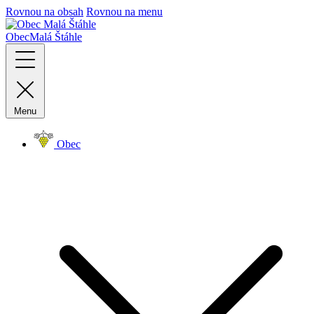
Rovnou na obsah
Rovnou na menu
Obec
Malá Štáhle
Menu
Obec