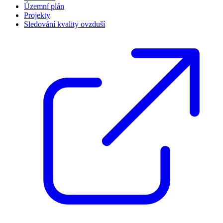
Územní plán
Projekty
Sledování kvality ovzduší