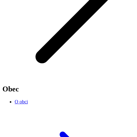
Obec
O obci