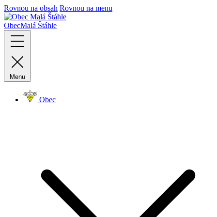
Rovnou na obsah
Rovnou na menu
Obec
Malá Štáhle
Menu
Obec