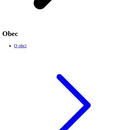
Obec
O obci