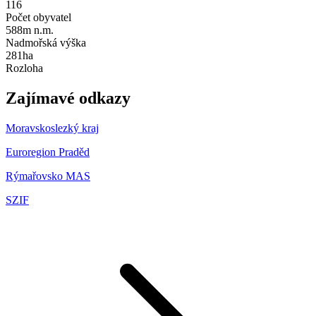
116
Počet obyvatel
588m n.m.
Nadmořská výška
281ha
Rozloha
Zajímavé odkazy
Moravskoslezký kraj
Euroregion Praděd
Rýmařovsko MAS
SZIF