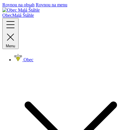
Rovnou na obsah
Rovnou na menu
Obec
Malá Štáhle
Menu
Obec