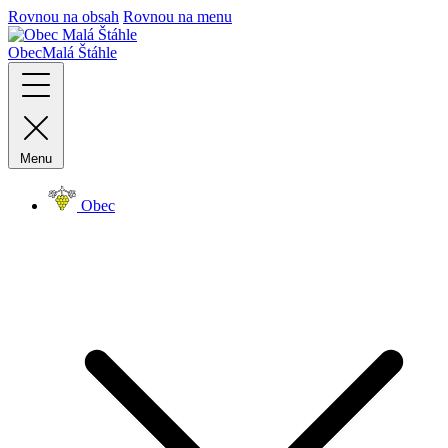
Rovnou na obsah
Rovnou na menu
Obec
Malá Štáhle
Menu
Obec