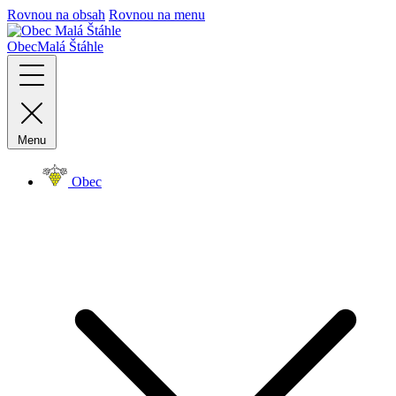
Rovnou na obsah
Rovnou na menu
Obec
Malá Štáhle
Menu
Obec